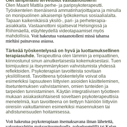
Olet lämpimästi tervetullut vastaanotolleni!
Olen Maarit Mattila perhe- ja paripsykoterapeutti.
Työskentelen itsenäisenä ammatinharjoittajana ja minulla
on monipuolinen aikaisempi työkokemus sosiaalialalta.
Tapaan kaikenikäisiä yksilö-, pari- ja perheterapia-
asiakkaita. Vastaanottoni sijaitsevat Helsingissä ja
Riihimäellä, etäyhteydellä videotapaamiset myös
mahdollisia.
Voit hakeutua vastaanotolleni missä tahansa
mieltäsi painavassa asiassa.
Tärkeää työskentelyssä on hyvä ja luottamuksellinen
terapiasuhde.
Terapeuttina olen lämmin ja empaattinen,
kiinnostunut sinun ainutkertaisesta kokemuksestasi. Tuen
toimijuutesi ja itseymmärryksen vahvistumista yhdessä
reflektoiden. Psykoterapian tavoitteista sovitaan
yksilöllisesti. Tavoitteena työskentelylle voivat olla
esimerkiksi lapsuuteen liittyvien asioiden käsitteleminen,
itsetuntemuksen vahvistaminen, omien tunteiden ja
tarpeiden tunnistaminen. Käytän integratiivisen työotteen
mukaan asiakaskohtaisesti soveltaen psykoterapeuttisia
menetelmiä, kun tavoitteena on tiettyyn häiriöön liittyviin
oireisiin vaikuttaminen esimerkiksi masennuksen tai
ahdistuneisuuden hoitamisessa.
Voit hakeutua psykoterapiaan itsemaksavana ilman lähetettä,
vakuutusyhtiön maksusitoumuksella, palvelusetelillä tai Kelan